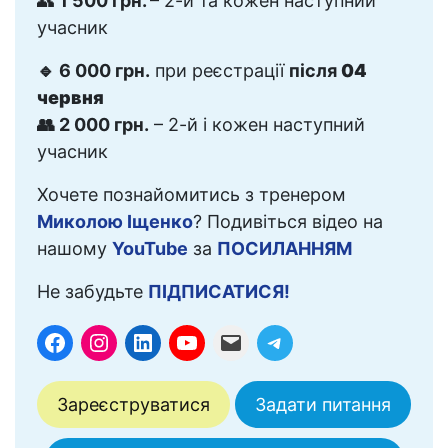
👥
1 500 грн.
– 2-й та кожен наступний
учасник
🔹 6 000 грн.
при реєстрації
після
04
червня
👥 2 000 грн.
– 2-й і кожен наступний
учасник
Хочете познайомитись з тренером
Миколою Іщенко
? Подивіться відео на
нашому
YouTube
за
ПОСИЛАННЯМ
Не забудьте
ПІДПИСАТИСЯ!
Зареєструватися
Задати питання