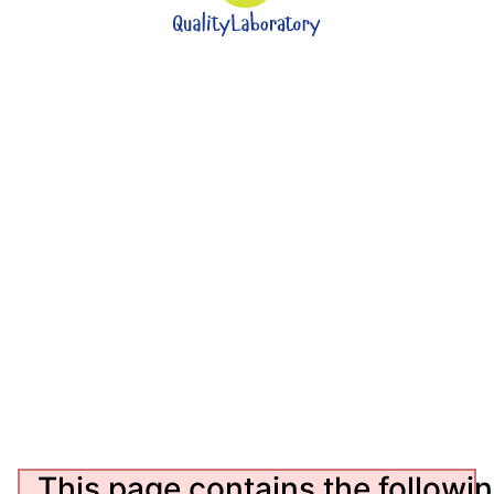
Про нас
Викладачі
Заходи
Послуги
Партнери
Відгуки
Новини
Статті
Контакти
This page contains the followin