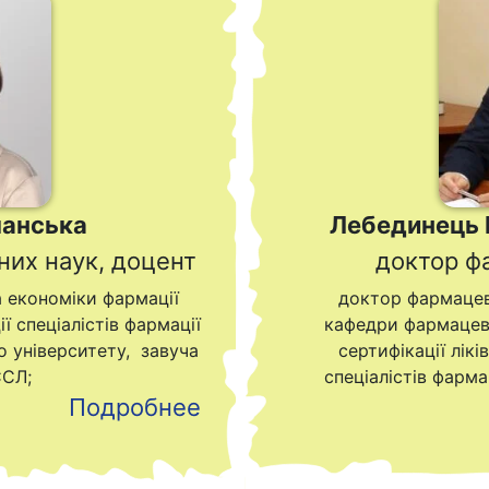
шанська
Лебединець 
их наук, доцент
доктор ф
а економіки фармації
доктор фармацев
ї спеціалістів фармації
кафедри фармацевт
 університету, завуча
сертифікації лікі
ССЛ;
спеціалістів фарм
Подробнее