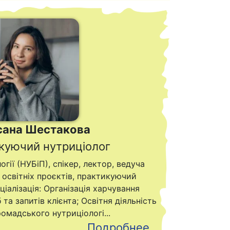
сана Шестакова
куючий нутриціолог
огії (НУБіП), спікер, лектор, ведуча
р освітніх проєктів, практикуючий
ціалізація: Організація харчування
 та запитів клієнта; Освітня діяльність
ромадського нутриціологі...
Подробнее