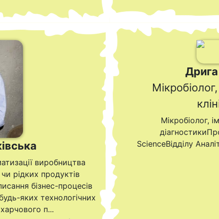
Дрига
Мікробіолог,
клін
Мікробіолог, і
діагностикиПро
ScienceВідділу Анал
ківська
матизації виробництва
 чи рідких продуктів
писання бізнес-процесів
будь-яких технологічних
харчового п...