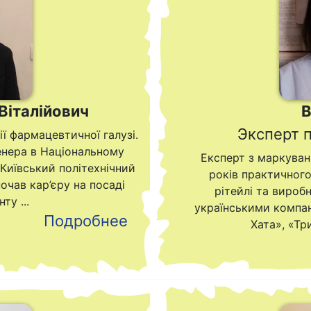
Віталійович
В
Эксперт 
ії фармацевтичної галузі.
женера в Національному
Експерт з маркуван
«Київський політехнічний
років практичного
очав кар’єру на посаді
рітейлі та вироб
ту ...
українськими компан
Подробнее
Хата», «Тр