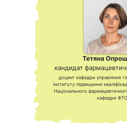
Тетяна Опро
кандидат фармацевтичн
доцент кафедри управління т
Інституту підвищення кваліфікаці
Національного фармацевтичного
кафедри ФТ