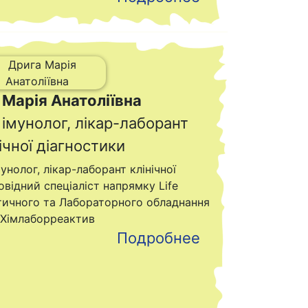
 Марія Анатоліївна
 імунолог, лікар-лаборант
ічної діагностики
мунолог, лікар-лаборант клінічної
відний спеціаліст напрямку Life
ітичного та Лабораторного обладнання
Хімлаборреактив
Подробнее