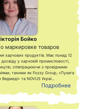
ікторія Бойко
по маркировке товаров
ня харчових продуктів. Має понад 12
 досвіду у харчовій промисловості,
ництві, співпрацюючи з провідними
іями, такими як Fozzy Group, «Пузата
и Ведмеді» та NOVUS Украї...
Подробнее