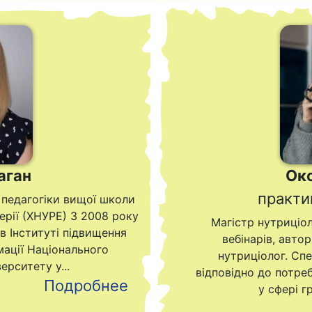
аган
Ок
практи
 педагогіки вищої школи
ерії (ХНУРЕ) З 2008 року
Магістр нутриціол
в Інституті підвищення
вебінарів, авто
рмації Національного
нутриціолог. Спе
рситету у...
відповідно до потреб
Подробнее
у сфері г