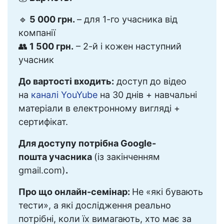
🔹
5 000 грн.
– для 1-го учасника від
компанії
👥
1 500 грн.
– 2-й і кожен наступний
учасник
До вартості входить:
доступ до відео
на
каналі YouYube
на 30 днів + навчальні
матеріали в електронному вигляді +
сертифікат.
Для доступу потрібна Google-
пошта учасника
(із закінченням
gmail.com)
.
Про що онлайн-семінар:
Не «які бувають
тести», а які дослідження реально
потрібні, коли їх вимагають, хто має за