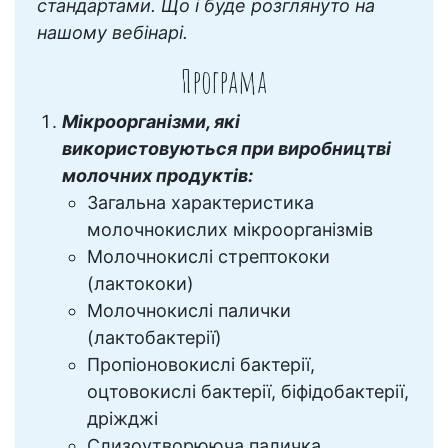
стандартами. Що і буде розглянуто на
нашому вебінарі.
Програма
Мікроорганізми, які
використовуються при виробництві
молочних продуктів:
Загальна характеристика
молочнокислих мікроорганізмів
Молочнокислі стрептококи
(лактококи)
Молочнокислі палички
(лактобактерії)
Пропіоновокислі бактерії,
оцтовокислі бактерії, біфідобактерії,
дріжджі
Слизоутворююча паличка