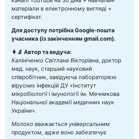
каналі YouYube на 30 днів + навчальні
матеріали в електронному вигляді +
сертифікат.
Для доступу потрібна Google-пошта
учасника (із закінченням gmail.com).
👩‍🔬 Автор та ведуча:
Калініченко Світлана Вікторівна
, доктор
мед. наук, старший науковий
співробітник, завідуюча лабораторією
вірусних інфекцій ДУ «Інститут
мікробіології і імунології ім. Мечникова
Національної академії медичних наук
України».
Молоко вважається універсальним
продуктом, адже воно забезпечує