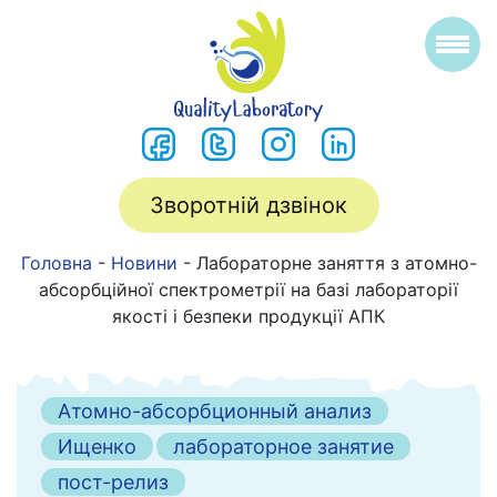
Зворотній дзвінок
Головна
-
Новини
-
Лабораторне заняття з атомно-
абсорбційної спектрометрії на базі лабораторії
якості і безпеки продукції АПК
Атомно-абсорбционный анализ
Ищенко
лабораторное занятие
пост-релиз