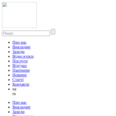
Про нас
Викладачі
Заходи
Відео курси
Послуги
Відгуки
Партнери
Новини
Статті
Контакти
ua
ru
Про нас
Викладачі
Заходи