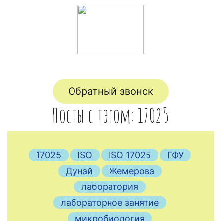
Обратный звонок
Посты с тэгом: 17025
17025
ISO
ISO 17025
ГФУ
Дунай
Жемерова
лаборатория
лабораторное занятие
микробиология