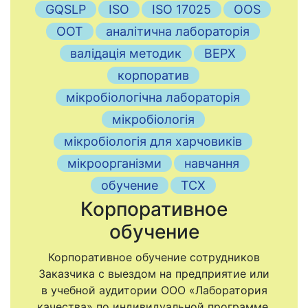
GQSLP
ISO
ISO 17025
OOS
OOT
аналітична лабораторія
валідація методик
ВЕРХ
корпоратив
мікробіологічна лабораторія
мікробіологія
мікробіологія для харчовиків
мікроорганізми
навчання
обучение
ТСХ
Корпоративное
обучение
Корпоративное обучение сотрудников
Заказчика с выездом на предприятие или
в учебной аудитории ООО «Лаборатория
качества» по индивидуальной программе.