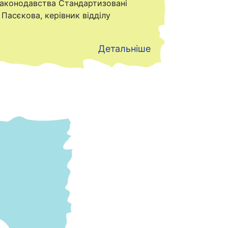
законодавства Стандартизовані
Пасєкова, керівник відділу
Детальніше