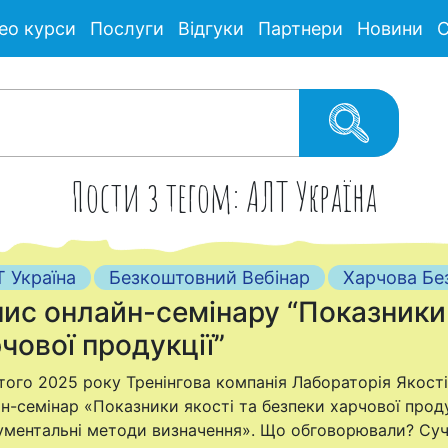
ео курси
Послуги
Відгуки
Партнери
Новини
С
Пости з тегом: АЛТ Україна
 Україна
Безкоштовний Вебінар
Харчова Бе
ис онлайн-семінару “Показники 
чової продукції”
того 2025 року Тренінгова компанія Лабораторія Якості
н-семінар «Показники якості та безпеки харчової проду
ументальні методи визначення». Що обговорювали? Суча