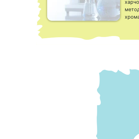
харчо
метод
хрома