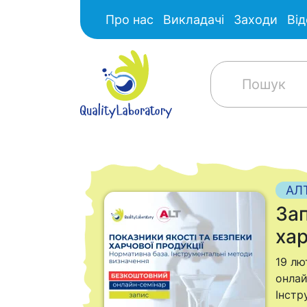
Про нас
Викладачі
Заходи
Від
АЛТ
Зап
хар
19 лю
онлай
Інстр