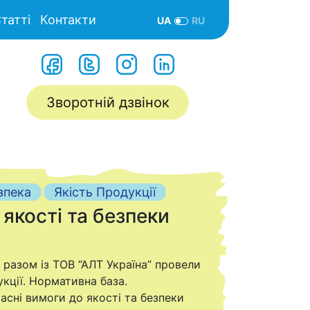
татті
Контакти
UA
RU
Зворотній дзвінок
зпека
Якість Продукції
якості та безпеки
 разом із ТОВ “АЛТ Україна” провели
кції. Нормативна база.
сні вимоги до якості та безпеки