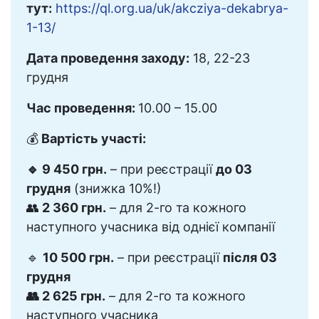
тут:
https://ql.org.ua/uk/akcziya-dekabrya-
1-13/
Дата проведення заходу:
18, 22-23
грудня
Час проведення:
10.00 – 15.00
💰
Вартість участі:
🔹 9 450 грн.
– при реєстрації
до 03
грудня
(знижка 10%!)
👥
2 360 грн.
– для 2-го та кожного
наступного учасника від однієї компанії
🔹
10 500 грн.
– при реєстрації
після 03
грудня
👥 2 625 грн.
– для 2-го та кожного
наступного учасника