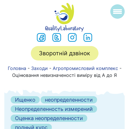
Зворотній дзвінок
Головна
-
Заходи
-
Агропромисловий комплекс
-
Оцінювання невизначеності виміру від А до Я
Ищенко
неопределенности
Неопределенность измерений
Оценка неопределенности
полный курс