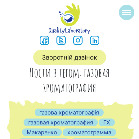
Зворотній дзвінок
Пости з тегом: газовая
хроматография
газова хроматографія
газовая хроматография
ГХ
Макаренко
хроматограмма