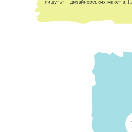
пишуть» – дизайнерських макетів, [