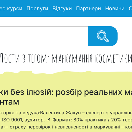
ео курси
Послуги
Відгуки
Партнери
Новини
С
Пости з тегом: маркумання косметик
 без ілюзій: розбір реальних ма
ентам
Авторка та ведуча:Валентина Жакун – експерт з управлінн
ISO 9001, аудитор. 📌 Формат: 80% практика / 20% теорі
»– страху перевірок і невпевненості в маркуванні – коп