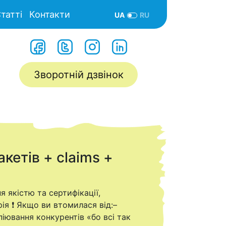
татті
Контакти
UA
RU
Зворотній дзвінок
и
кетів + claims +
я якістю та сертифікації,
я ❗️ Якщо ви втомилася від:–
іювання конкурентів «бо всі так