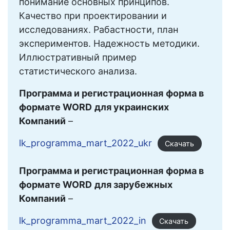
понимание основных принципов.
Качество при проектировании и
исследованиях. Рабастности, план
экспериментов. Надежность методики.
Иллюстративный пример
статистического анализа.
Программа и регистрационная
форма в
формате WORD
для украинских
Компаний
–
lk_programma_mart_2022_ukr
Скачать
Программа и регистрационная
форма в
формате WORD
для зарубежных
Компаний
–
lk_programma_mart_2022_in
Скачать