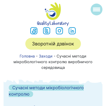
Зворотній дзвінок
Головна
-
Заходи
-
Сучасні методи
мікробіологічного контролю виробничого
середовища
Сучасні методи мікробіологічного
контролю