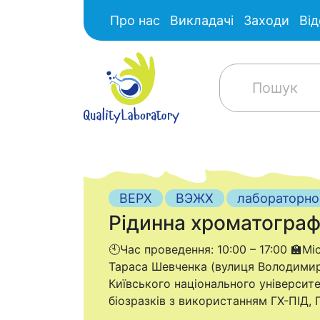
Про нас
Викладачі
Заходи
Від
ВЕРХ
ВЭЖХ
лабораторно
Рідинна хроматографі
🕙Час проведення: 10:00 – 17:00 🏫Мі
Тараса Шевченка (вулиця Володимирсь
Київського національного університе
біозразків з використанням ГХ-ПІД, Г