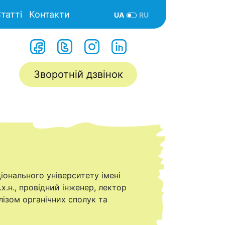
татті
Контакти
UA
RU
Зворотній дзвінок
ціонального університету імені
х.н., провідний інженер, лектор
лізом органічних сполук та