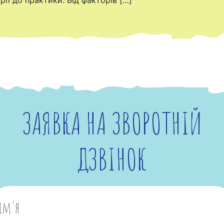
рії до практики. Від факторів […]
ЗАЯВКА НА ЗВОРОТНІЙ
ДЗВІНОК