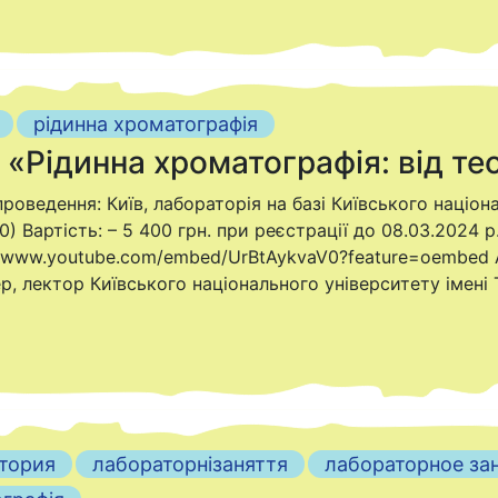
рідинна хроматографія
«Рідинна хроматографія: від тео
проведення: Київ, лабораторія на базі Київського націон
 Вартість: – 5 400 грн. при реєстрації до 08.03.2024 р.
s://www.youtube.com/embed/UrBtAykvaV0?feature=oembed 
нер, лектор Київського національного університету імен
тория
лабораторнізаняття
лабораторное за