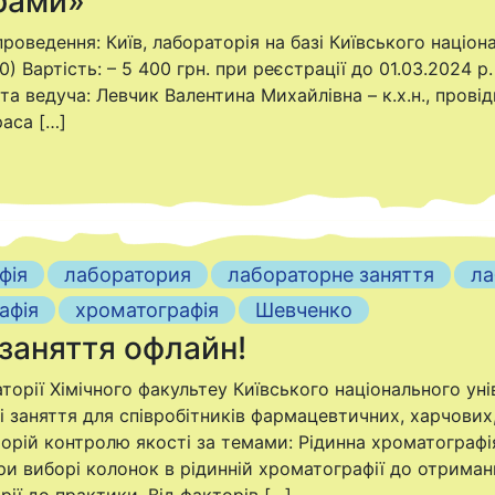
рами»
проведення: Київ, лабораторія на базі Київського націон
Вартість: – 5 400 грн. при реєстрації до 01.03.2024 р.
 та ведуча: Левчик Валентина Михайлівна – к.х.н., прові
раса […]
фія
лаборатория
лабораторне заняття
ла
афія
хроматографія
Шевченко
заняття офлайн!
торії Хімічного факультеу Київського національного ун
 заняття для співробітників фармацевтичних, харчових,
орій контролю якості за темами: Рідинна хроматографія:
ри виборі колонок в рідинній хроматографії до отрима