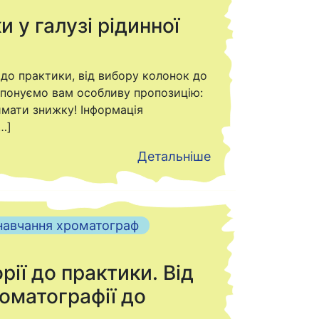
 у галузі рідинної
ї до практики, від вибору колонок до
опонуємо вам особливу пропозицію:
имати знижку! Інформація
…]
Детальніше
навчання хроматограф
рії до практики. Від
роматографії до