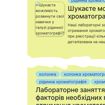
рідинна хромат
Шукаєте мо
хроматогра
Наші лабораторні за
отримання хроматог
при реєстрації кіл
деталізована на на
колонка
колонка хроматогр
рідинна хроматографія
хром
Лабораторне заняття 
факторів необхідних 