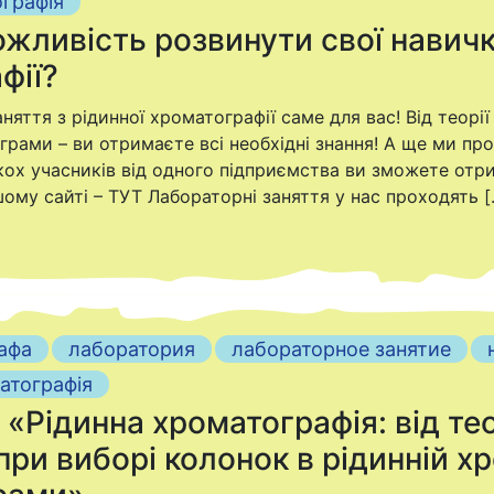
ографія
жливість розвинути свої навички
фії?
няття з рідинної хроматографії саме для вас! Від теорі
рами – ви отримаєте всі необхідні знання! А ще ми пр
ькох учасників від одного підприємства ви зможете отр
шому сайті – ТУТ Лабораторні заняття у нас проходять [
афа
лаборатория
лабораторное занятие
атографія
«Рідинна хроматографія: від тео
при виборі колонок в рідинній х