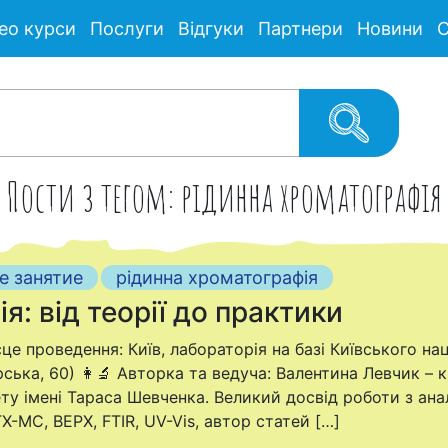
ео курси
Послуги
Відгуки
Партнери
Новини
С
Пости з тегом: рідинна хроматографія
е занятие
рідинна хроматографія
я: від теорії до практики
сце проведення: Київ, лабораторія на базі Київського на
ка, 60) 👩‍🔬 Авторка та ведуча: Валентина Левчик – к.
ту імені Тараса Шевченка. Великий досвід роботи з ана
Х-МС, ВЕРХ, FTIR, UV-Vis, автор статей […]