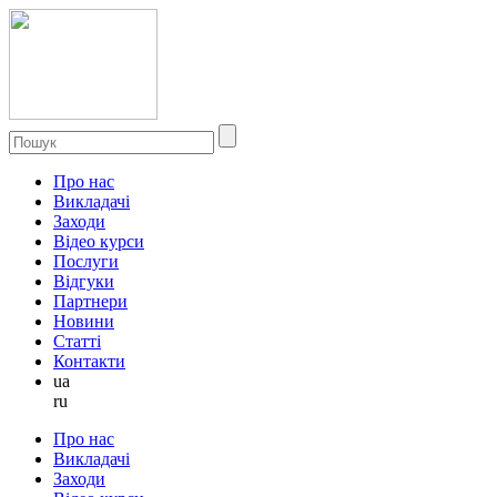
Про нас
Викладачі
Заходи
Відео курси
Послуги
Відгуки
Партнери
Новини
Статті
Контакти
ua
ru
Про нас
Викладачі
Заходи