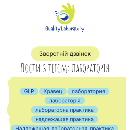
Зворотній дзвінок
Пости з тегом: лабораторія
GLP
Кравец
лаборатория
лабораторія
лабораторна практика
надлежащая практика
Надлежащая_лабораторная_практика