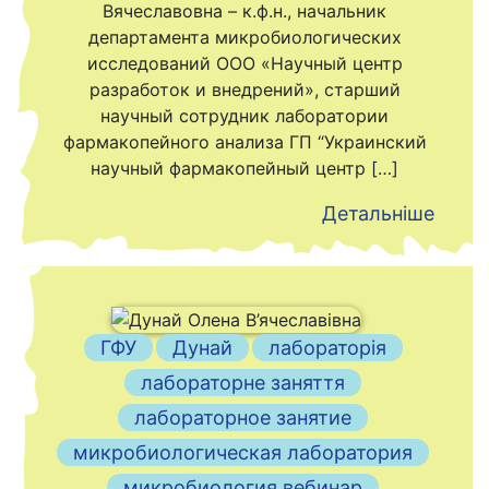
Вячеславовна – к.ф.н., начальник
департамента микробиологических
исследований ООО «Научный центр
разработок и внедрений», старший
научный сотрудник лаборатории
фармакопейного анализа ГП “Украинский
научный фармакопейный центр […]
Детальніше
ГФУ
Дунай
лабораторія
лабораторне заняття
лабораторное занятие
микробиологическая лаборатория
микробиология вебинар