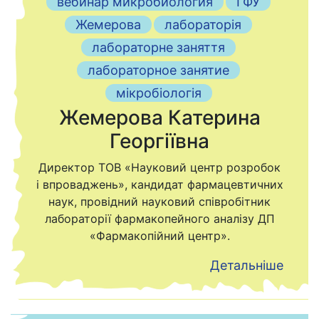
вебинар микробиология
ГФУ
Жемерова
лабораторія
лабораторне заняття
лабораторное занятие
мікробіологія
Жемерова Катерина
Георгіївна
Директор ТОВ «Науковий центр розробок
і впроваджень», кандидат фармацевтичних
наук, провідний науковий співробітник
лабораторії фармакопейного аналізу ДП
«Фармакопійний центр».
Детальніше