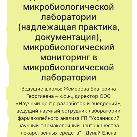
микробиологической
лаборатории
(надлежащая практика,
документация),
микробиологический
мониторинг в
микробиологической
лаборатории
Ведущие школы: Жемерова Екатерина
Георгиевна – к.ф.н., директор ООО
«Научный центр разработок и внедрений»,
ведущий научный сотрудник лаборатории
фармакопейного анализа ГП “Украинский
научный фармакопейный центр качества
лекарственных средств” Дунай Елена