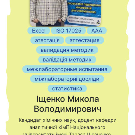
Excel
ISO 17025
ААА
атестація
аттестация
валидация методик
валідація методик
межлабораторные испытания
міжлабораторні досліди
статистика
Іщенко Микола
Володимирович
Кандидат хімічних наук, доцент кафедри
аналітичної хімії Національного
університету імені Тараса Шевченко.