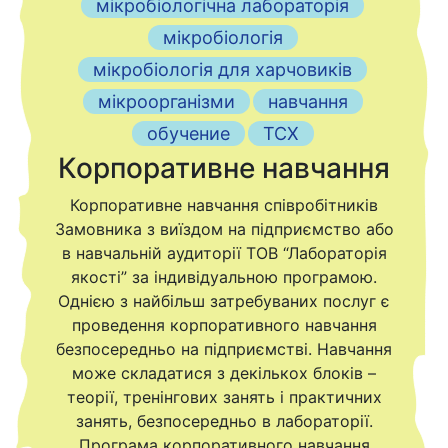
мікробіологічна лабораторія
мікробіологія
мікробіологія для харчовиків
мікроорганізми
навчання
обучение
ТСХ
Корпоративне навчання
Корпоративне навчання співробітників
Замовника з виїздом на підприємство або
в навчальній аудиторії ТОВ “Лабораторія
якості” за індивідуальною програмою.
Однією з найбільш затребуваних послуг є
проведення корпоративного навчання
безпосередньо на підприємстві. Навчання
може складатися з декількох блоків –
теорії, тренінгових занять і практичних
занять, безпосередньо в лабораторії.
Програма корпоративного навчання