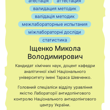
атестація
аттестация
валидация методик
валідація методик
межлабораторные испытания
міжлабораторні досліди
статистика
Іщенко Микола
Володимирович
Кандидат хімічних наук, доцент кафедри
аналітичної хімії Національного
університету імені Тараса Шевченко.
Головний спеціаліси відділу уравління
якістю Лабораторії антидопінгового
контролю Національного антидопінгового
центру України.