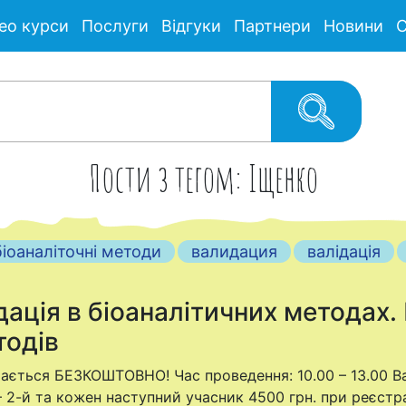
ео курси
Послуги
Відгуки
Партнери
Новини
С
Пости з тегом: Іщенко
біоаналіточні методи
валидация
валідація
дація в біоаналітичних методах.
тодів
чається БЕЗКОШТОВНО! Час проведення: 10.00 – 13.00 Ва
– 2-й та кожен наступний учасник 4500 грн. при реєстраці