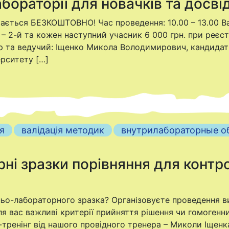
лабораторії для новачків та досв
ається БЕЗКОШТОВНО! Час проведення: 10.00 – 13.00 Вар
. – 2-й та кожен наступний учасник 6 000 грн. при реєстра
р та ведучий: Іщенко Микола Володимирович, кандидат 
ерситету […]
я
валідація методик
внутрилабораторные о
ні зразки порівняння для контро
ьо-лабораторного зразка? Організовуєте проведення в
ля вас важливі критерії прийняття рішення чи гомогенни
тренінг від нашого провідного тренера – Миколи Іщенка