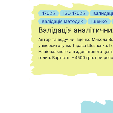
17025
ISO 17025
валидац
валідація методик
Іщенко
Валідація аналітичн
Автор та ведучий: Іщенко Микола Во
університету ім. Тараса Шевченка. Г
Національного антидопінгового центр
годин. Вартість: – 4500 грн. при реєс