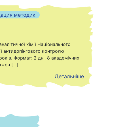
дация методик
налітичної хімії Національного
рії антидопінгового контролю
оків. Формат: 2 дні, 8 академічних
кожен […]
Детальніше