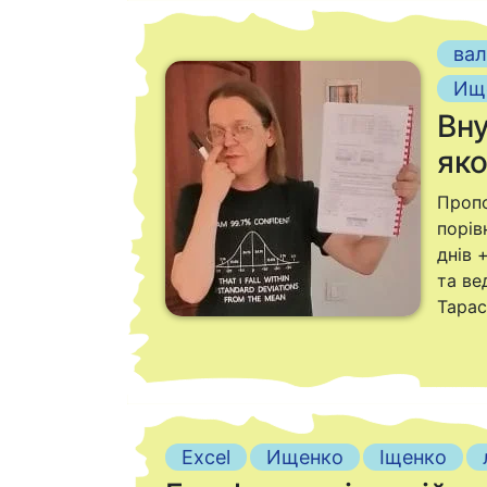
ва
Ищ
Вну
яко
Пропо
порів
днів 
та ве
Тарас
Excel
Ищенко
Іщенко