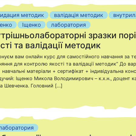
лидация методик
валідація методик
внутрил
енко
Іщенко
лаборатория
трішньолабораторні зразки пор
сті та валідації методик
нуєм вам онлайн курс для самостійного навчання за т
няння для контролю якості та валідації методик” До вар
+ навчальні матеріали + сертифікат + індивідуальна кон
дучий: Іщенко Микола Володимирович – к.х.н., доцент ка
а Шевченка. Головний […]
лаборатория