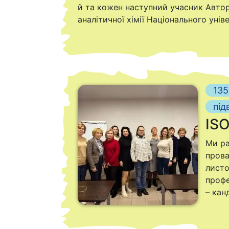
й та кожен наступний учасник Автор
аналітичної хімії Національного уні
13
під
ISO
Ми ра
прова
листо
профе
– кан