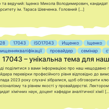
 та ведучий: Іщенко Микола Володимирович, кандидат 
верситету ім. Тараса Шевченка. Головний […]
528
17043
ISO17043
Ищенко
Іщенко
вищеннякваліфікації
провайдер
семінар
с
 17043 – унікальна тема для наш
ді поділитися з вами інформацією про наш нещодавно 
йдера перевірки професійного рівня відповідно до вимог
пада 2023 року слухачі зібралися, щоб обговорити ключ
сіоналізму та рівнем якості у провайдерстві. Лектор
дидат хімічних наук, доцент кафедри аналітичної хімії […