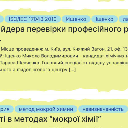
ISO/IEC 17043:2010
Ищенко
Іщенко
л
йдера перевірки професійного р
.
Місце проведення: м. Київ, вул. Княжий Затон, 21, оф. 13
чий: Іщенко Микола Володимирович – кандидат хімічних 
. Тараса Шевченка. Головний спеціаліст відділу управлін
ного антидопінгового центру […]
ория
метод мокрой химии
невизначенність
і в методах “мокрої хімії”