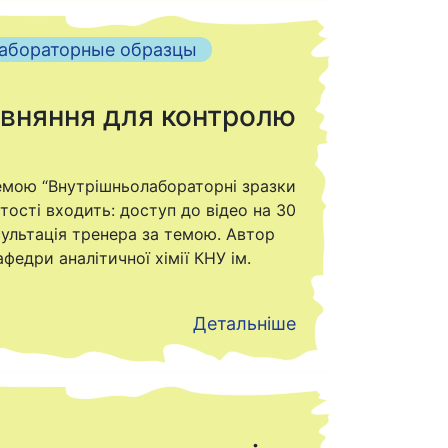
абораторные образцы
івняння для контролю
емою “Внутрішньолабораторні зразки
тості входить: доступ до відео на 30
сультація тренера за темою. Автор
федри аналітичної хімії КНУ ім.
Детальніше