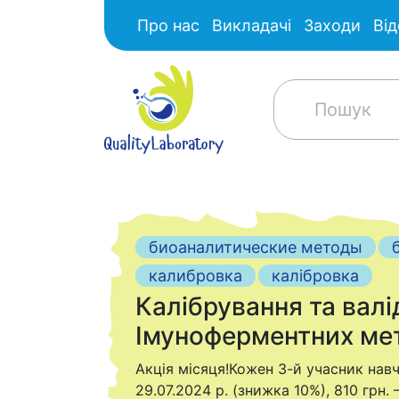
Про нас
Викладачі
Заходи
Від
биоаналитические методы
калибровка
калібровка
Калібрування та валі
Імуноферментних ме
Акція місяця!Кожен 3-й учасник нав
29.07.2024 р. (знижка 10%), 810 грн. 