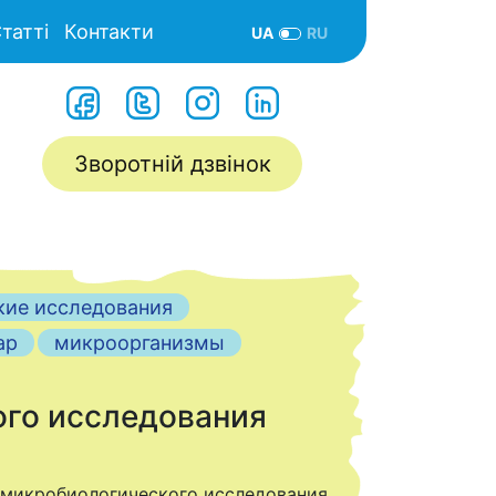
татті
Контакти
UA
RU
Зворотній дзвінок
кие исследования
ар
микроорганизмы
го исследования
о-микробиологического исследования