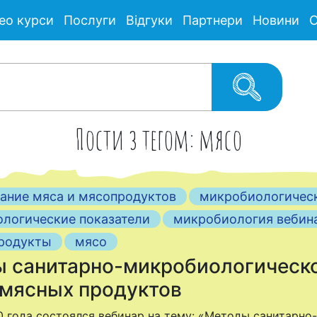
ео курси
Послуги
Відгуки
Партнери
Новини
С
Пости з тегом: мясо
ание мяса и мясопродуктов
микробиологичес
логические показатели
микробиология вебин
родукты
мясо
 санитарно-микробиологическо
 мясных продуктов
0 года состоялся вебинар на тему: «Методы санитарн