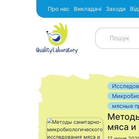
Про нас
Викладачі
Заходи
Від
Исследов
Микробио
мясные п
Методы
мяса и
17 июня 202