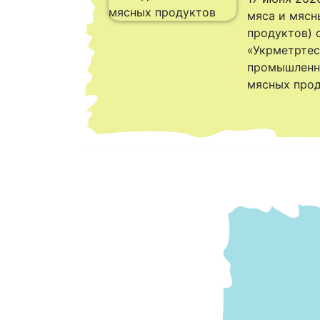
мяса и мясн
продуктов) 
«Укрметртес
промышленно
мясных прод