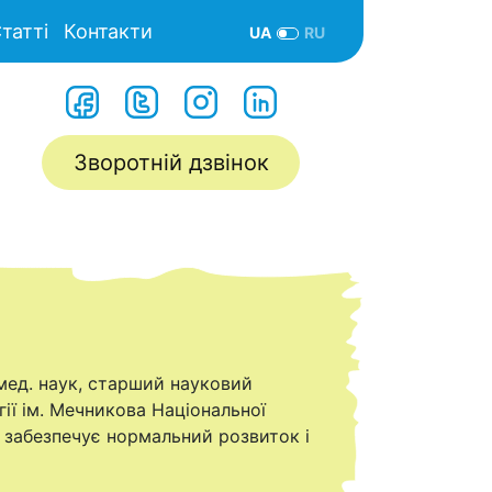
татті
Контакти
UA
RU
Зворотній дзвінок
р мед. наук, старший науковий
гії ім. Мечникова Національної
 забезпечує нормальний розвиток і