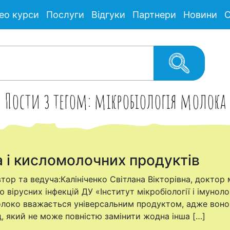
ео курси
Послуги
Відгуки
Партнери
Новини
С
Пости з тегом: мікробіологія молока
а і кисломолочних продуктів
Автор та ведуча:Калініченко Світлана Вікторівна, докто
 вірусних інфекцій ДУ «Інститут мікробіології і імуноло
олоко вважається універсальним продуктом, адже воно
д, який не може повністю замінити жодна інша […]