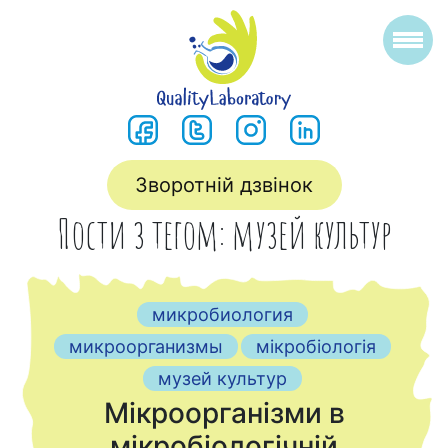
Зворотній дзвінок
Пости з тегом: музей культур
микробиология
микроорганизмы
мікробіологія
музей культур
Мікроорганізми в
мікробіологічній