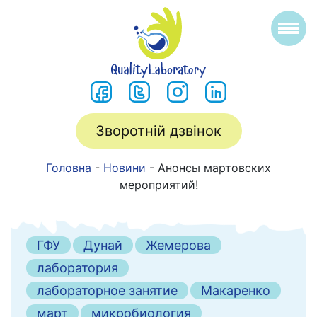
Зворотній дзвінок
Головна
-
Новини
-
Анонсы мартовских
мероприятий!
ГФУ
Дунай
Жемерова
лаборатория
лабораторное занятие
Макаренко
март
микробиология